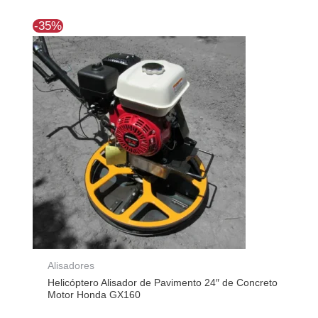
El
El
-35%
precio
precio
original
actual
era:
es:
$1.338.990.
$865.547.
Alisadores
Helicóptero Alisador de Pavimento 24″ de Concreto
Motor Honda GX160