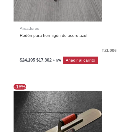
Alisadores
Rodón para hormigón de acero azul
TZL006
$
24.195
$
17.302
Añadir al carrito
+ IVA
El
El
-16%
precio
precio
original
actual
era:
es:
$34.622.
$29.010.