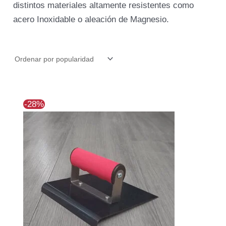
distintos materiales altamente resistentes como
acero Inoxidable o aleación de Magnesio.
El
El
-28%
precio
precio
original
actual
era:
es:
$24.195.
$17.302.