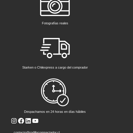
Fotografías reales
Starken o Chilexpress a cargo del comprador
Despachamos en 24 horas en días hábiles
Instagram
Facebook
LinkedIn
YouTube
contacto@rodillocompactador.cl