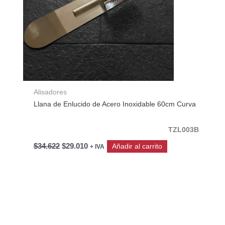
Alisadores
Llana de Enlucido de Acero Inoxidable 60cm Curva
TZL003B
$
34.622
$
29.010
Añadir al carrito
+ IVA