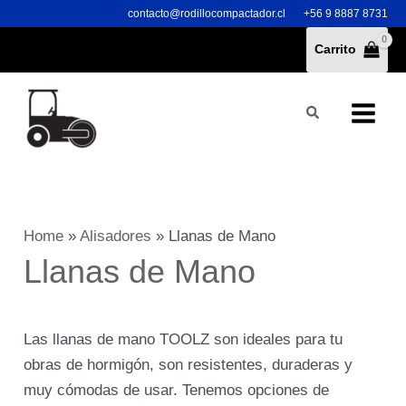
Ir
contacto@rodillocompactador.cl
+56 9 8887 8731
al
Carrito
contenido
Buscar
Home
»
Alisadores
»
Llanas de Mano
Llanas de Mano
Las llanas de mano TOOLZ son ideales para tu
obras de hormigón, son resistentes, duraderas y
muy cómodas de usar. Tenemos opciones de