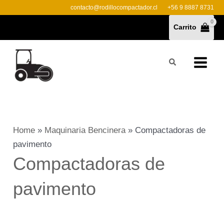
Ir
contacto@rodillocompactador.cl
+56 9 8887 8731
al
Carrito
contenido
Buscar
Home
»
Maquinaria Bencinera
»
Compactadoras de
pavimento
Compactadoras de
pavimento