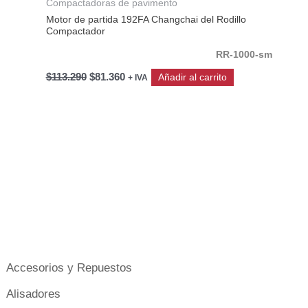
Compactadoras de pavimento
Motor de partida 192FA Changchai del Rodillo
Compactador
RR-1000-sm
$
113.290
$
81.360
Añadir al carrito
+ IVA
Accesorios y Repuestos
Alisadores