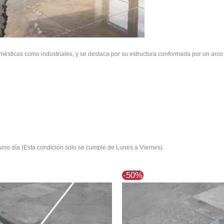
mésticas como industriales, y se destaca por su estructura conformada por un arco 
mo día (Esta condición solo se cumple de Lunes a Viernes).
El
El
El
El
-50%
precio
precio
precio
precio
original
actual
original
actual
era:
es:
era:
es:
$99.539.
$71.585.
$70.030.
$35.015.