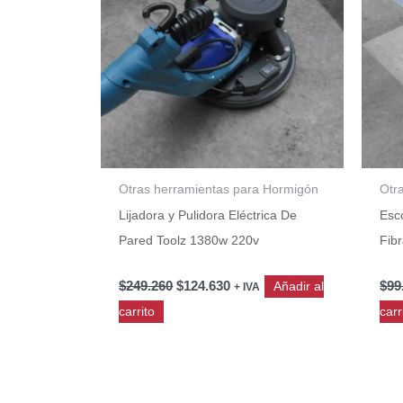
Otras herramientas para Hormigón
Otr
Lijadora y Pulidora Eléctrica De
Esc
Pared Toolz 1380w 220v
Fibr
$
249.260
$
124.630
$
99
Añadir al
+ IVA
TZV008
carrito
carr