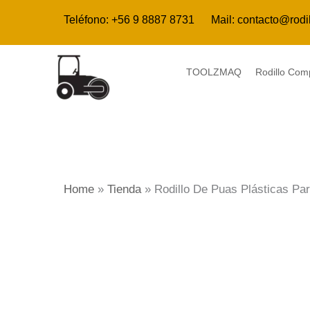
Ir
Teléfono:
+56 9 8887 8731
Mail:
contacto@rodi
al
contenido
TOOLZMAQ
Rodillo Co
Home
»
Tienda
»
Rodillo De Puas Plásticas P