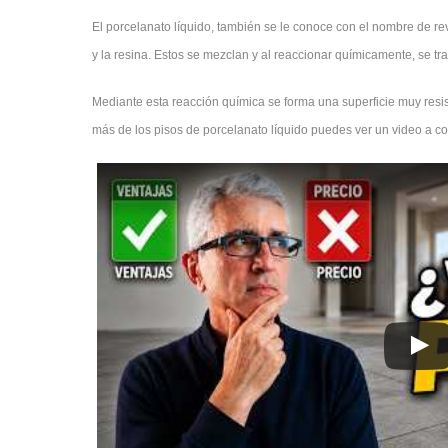
El porcelanato líquido, también se le conoce con el nombre de rev
y la resina. Estos se mezclan y al reaccionar químicamente, se t
Mediante esta reacción química se forma una superficie muy resist
más de los pisos de porcelanato líquido puedes ver un video a co