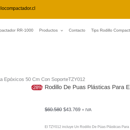
Rodillo
El
El
llocompactador.cl
De
precio
precio
Puas
original
actual
Plásticas
era:
es:
mpactador RR-1000
Productos
Contacto
Tips Rodillo Compac
Para
$60.580.
$43.769.
Epóxicos
50
Cm
Con
SoporteTZY012
ara Epóxicos 50 Cm Con SoporteTZY012
cantidad
Rodillo De Puas Plásticas Para
-28%
$
60.580
$
43.769
+ IVA
El TZY012 incluye Un Rodillo De Púas Plásticas Para