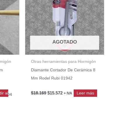
AGOTADO
rmigón
Otras herramientas para Hormigón
cm
Diamante Cortador De Cerámica 8
Mm Rodel Rubi 01942
$
18.169
$
15.572
ir al
Leer más
+ IVA
ZY004
TZY011