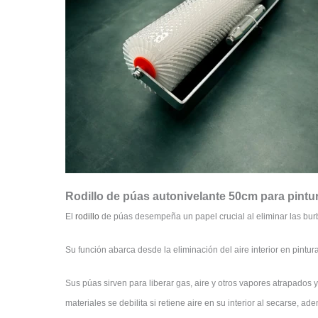
Rodillo de púas autonivelante 50cm para pintu
El
rodillo
de púas desempeña un papel crucial al eliminar las burb
Su función abarca desde la eliminación del aire interior en pintur
Sus púas sirven para liberar gas, aire y otros vapores atrapado
materiales se debilita si retiene aire en su interior al secarse, a