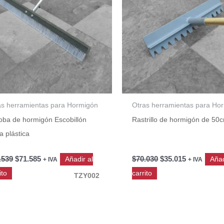
as herramientas para Hormigón
Otras herramientas para Ho
oba de hormigón Escobillón
Rastrillo de hormigón de 50
a plástica
.539
$
71.585
$
70.030
$
35.015
Añadir al
Añad
+ IVA
+ IVA
T
ito
carrito
TZY002