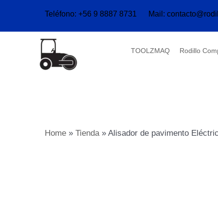
Ir
Teléfono:
+56 9 8887 8731
Mail:
contacto@rodi
al
contenido
TOOLZMAQ
Rodillo Co
Home
»
Tienda
»
Alisador de pavimento Eléctr