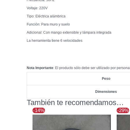
Frecuencia: 50Hz
Voltaje: 220V
Tipo: Eléctrica alámbrica
Función: Para muro y suelo
Adicional: Con mango extensible y lámpara integrada
La herramienta tiene 6 velocidades
Nota Importante
: El producto sólo debe ser utilizado por person
Peso
Dimensiones
También te recomendamos…
El
El
-14%
-29%
precio
precio
original
actual
era:
es: