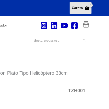
Carrito
tador
Búsqueda
de
productos
con Plato Tipo Helicóptero 38cm
TZH001