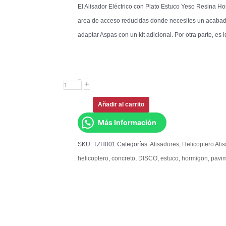
El Alisador Eléctrico con Plato Estuco Yeso Resina 
area de acceso reducidas donde necesites un acabad
adaptar Aspas con un kit adicional. Por otra parte, es 
+
-
Añadir al carrito
Más Información
SKU:
TZH001
Categorías:
Alisadores
,
Helicoptero Ali
helicoptero
,
concreto
,
DISCO
,
estuco
,
hormigon
,
pavi