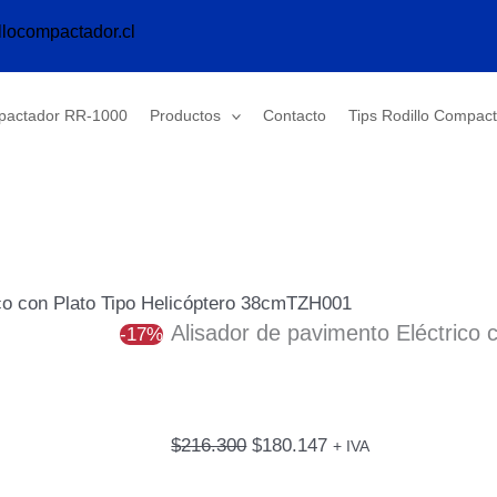
Alisador
El
El
llocompactador.cl
de
precio
precio
pavimento
original
actual
Eléctrico
era:
es:
mpactador RR-1000
Productos
Contacto
Tips Rodillo Compac
con
$216.300.
$180.147.
Plato
Tipo
Helicóptero
38cmTZH001
cantidad
ico con Plato Tipo Helicóptero 38cmTZH001
Alisador de pavimento Eléctrico 
-17%
$
216.300
$
180.147
+ IVA