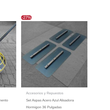
El
El
-27%
precio
precio
original
actual
era:
es:
67.
$56.640.
$41.190.
Accesorios y Repuestos
imento
Set Aspas Acero Azul Alisadora
Hormigon 36 Pulgadas