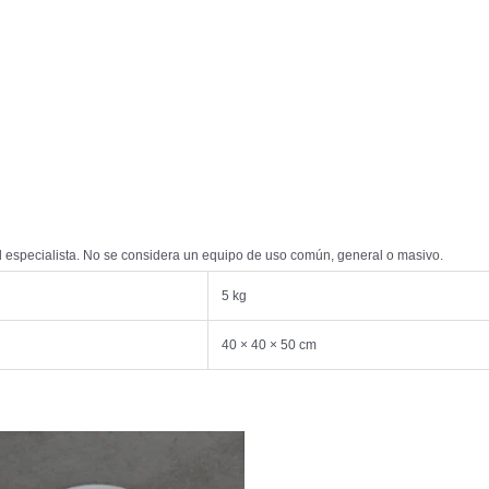
al especialista. No se considera un equipo de uso común, general o masivo.
5 kg
40 × 40 × 50 cm
El
El
precio
precio
original
actual
era:
es: