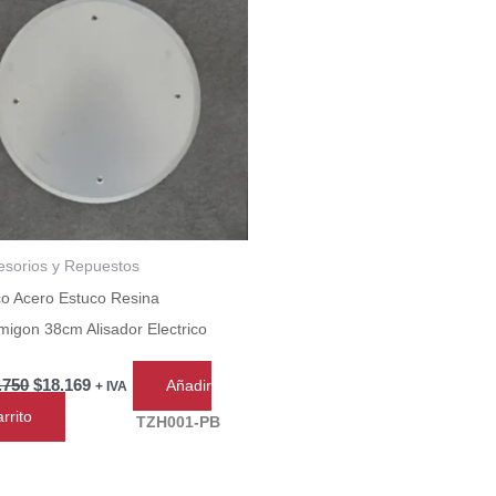
$25.750.
$18.169.
esorios y Repuestos
co Acero Estuco Resina
migon 38cm Alisador Electrico
.750
$
18.169
Añadir
+ IVA
arrito
TZH001-PB