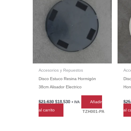
$21.630.
$18.530.
Accesorios y Repuestos
Acc
Disco Estuco Resina Hormigón
Dis
38cm Alisador Electrico
Hor
$
21.630
$
18.530
$
25
Añadir
+ IVA
al carrito
al c
TZH001-PA