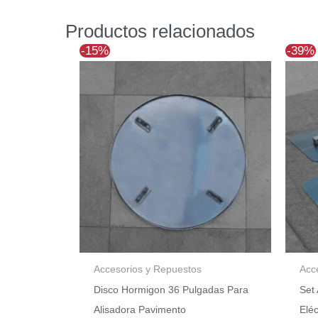
Productos relacionados
El
El
-15%
-39%
precio
precio
original
actual
era:
es:
$57.670.
$48.925.
Accesorios y Repuestos
Acc
Disco Hormigon 36 Pulgadas Para
Set
Alisadora Pavimento
Elé