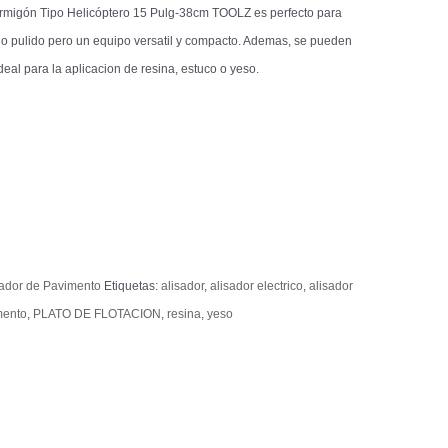
Hormigón Tipo Helicóptero 15 Pulg-38cm TOOLZ es perfecto para
o pulido pero un equipo versatil y compacto. Ademas, se pueden
ideal para la aplicacion de resina, estuco o yeso.
sador de Pavimento
Etiquetas:
alisador
,
alisador electrico
,
alisador
mento
,
PLATO DE FLOTACION
,
resina
,
yeso