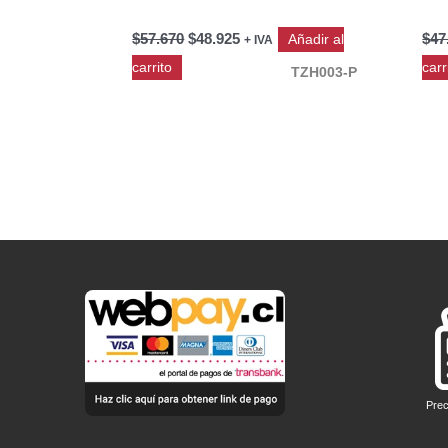
$
57.670
$
48.925
$
47
Añadir al
+ IVA
carrito
carr
TZH003-P
Prec